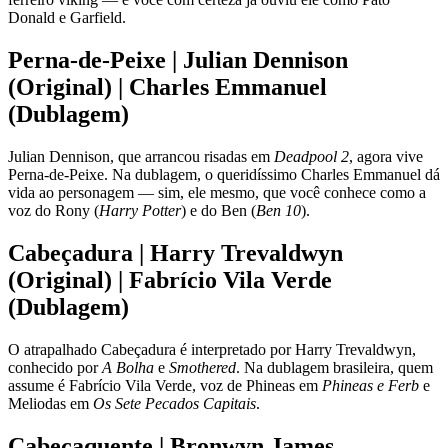
Donald e Garfield.
Perna-de-Peixe | Julian Dennison
(Original) | Charles Emmanuel
(Dublagem)
Julian Dennison, que arrancou risadas em
Deadpool 2
, agora vive
Perna-de-Peixe. Na dublagem, o queridíssimo Charles Emmanuel dá
vida ao personagem — sim, ele mesmo, que você conhece como a
voz do Rony (
Harry Potter
) e do Ben (
Ben 10
).
Cabeçadura | Harry Trevaldwyn
(Original) | Fabrício Vila Verde
(Dublagem)
O atrapalhado Cabeçadura é interpretado por Harry Trevaldwyn,
conhecido por
A Bolha
e
Smothered
. Na dublagem brasileira, quem
assume é Fabrício Vila Verde, voz de Phineas em
Phineas e Ferb
e
Meliodas em
Os Sete Pecados Capitais
.
Cabeçaquente | Bronwyn James