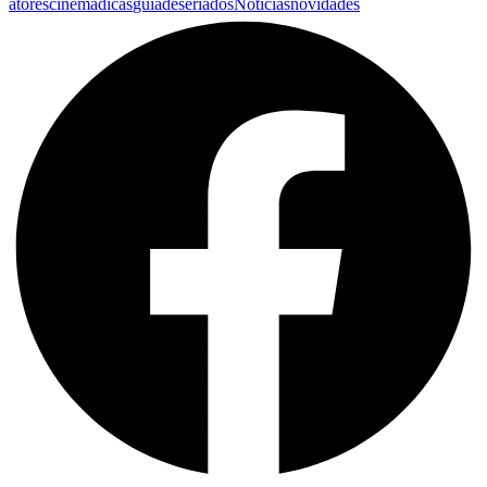
atores
cinema
dicas
guiadeseriados
Noticias
novidades