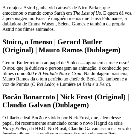
A corajosa Astrid ganha vida através de Nico Parker, que
emocionou o mundo como Sarah em
The Last of Us
. E quem dá voz
à personagem no Brasil é ninguém menos que Luisa Palomanes, a
dubladora de Emma Watson, Selena Gomez e também da própria
Astrid nos filmes animados.
Stoico, o Imenso | Gerard Butler
(Original) | Mauro Ramos (Dublagem)
Gerard Butler retorna ao papel de Stoico — agora em carne e osso!
O ator, que já dublava o personagem na animação, é conhecido por
filmes como
300
e
A Verdade Nua e Crua
. Na dublagem brasileira,
Mauro Ramos dá o tom perfeito ao chefe de Berk. Ele também é a
voz de Pumba (
O Rei Leão
) e Lumière (
A Bela e a Fera
).
Bocão Bonarroto | Nick Frost (Original) |
Claudio Galvan (Dublagem)
O hilário e leal Bocão é vivido por Nick Frost, que, além desse
papel, foi recentemente anunciado como o novo Hagrid da série
Harry Potter
, da HBO. No Brasil, Claudio Galvan assume a voz do
ferreiro viking — e você com certeza já ouviu ele como Pato