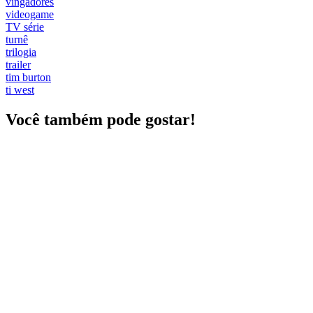
vingadores
videogame
TV série
turnê
trilogia
trailer
tim burton
ti west
Você também pode gostar!