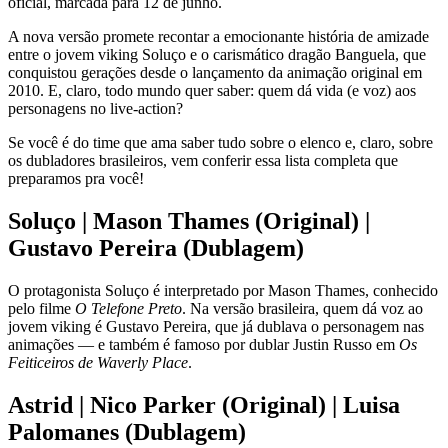
oficial, marcada para 12 de junho.
A nova versão promete recontar a emocionante história de amizade
entre o jovem viking Soluço e o carismático dragão Banguela, que
conquistou gerações desde o lançamento da animação original em
2010. E, claro, todo mundo quer saber: quem dá vida (e voz) aos
personagens no live-action?
Se você é do time que ama saber tudo sobre o elenco e, claro, sobre
os dubladores brasileiros, vem conferir essa lista completa que
preparamos pra você!
Soluço | Mason Thames (Original) |
Gustavo Pereira (Dublagem)
O protagonista Soluço é interpretado por Mason Thames, conhecido
pelo filme
O Telefone Preto
. Na versão brasileira, quem dá voz ao
jovem viking é Gustavo Pereira, que já dublava o personagem nas
animações — e também é famoso por dublar Justin Russo em
Os
Feiticeiros de Waverly Place
.
Astrid | Nico Parker (Original) | Luisa
Palomanes (Dublagem)