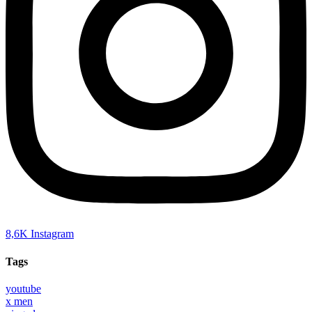
8,6K
Instagram
Tags
youtube
x men