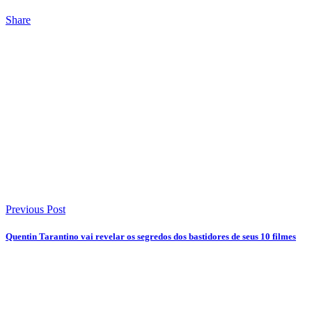
Share
Previous Post
Quentin Tarantino vai revelar os segredos dos bastidores de seus 10 filmes