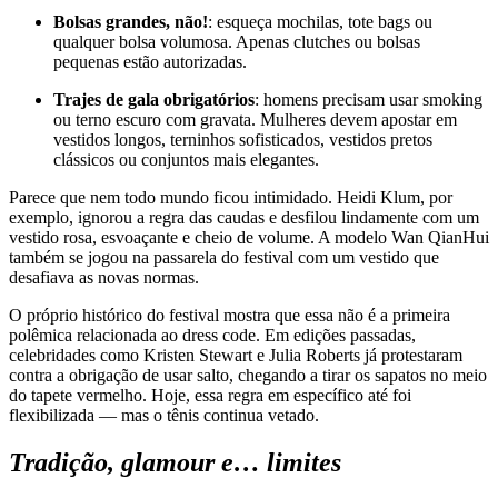
Bolsas grandes, não!
: esqueça mochilas, tote bags ou
qualquer bolsa volumosa. Apenas clutches ou bolsas
pequenas estão autorizadas.
Trajes de gala obrigatórios
: homens precisam usar smoking
ou terno escuro com gravata. Mulheres devem apostar em
vestidos longos, terninhos sofisticados, vestidos pretos
clássicos ou conjuntos mais elegantes.
Parece que nem todo mundo ficou intimidado. Heidi Klum, por
exemplo, ignorou a regra das caudas e desfilou lindamente com um
vestido rosa, esvoaçante e cheio de volume. A modelo Wan QianHui
também se jogou na passarela do festival com um vestido que
desafiava as novas normas.
O próprio histórico do festival mostra que essa não é a primeira
polêmica relacionada ao dress code. Em edições passadas,
celebridades como Kristen Stewart e Julia Roberts já protestaram
contra a obrigação de usar salto, chegando a tirar os sapatos no meio
do tapete vermelho. Hoje, essa regra em específico até foi
flexibilizada — mas o tênis continua vetado.
Tradição, glamour e… limites