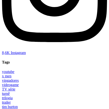
8,6K
Instagram
Tags
youtube
x men
vingadores
videogame
TV série
turnê
trilogia
trailer
tim burton