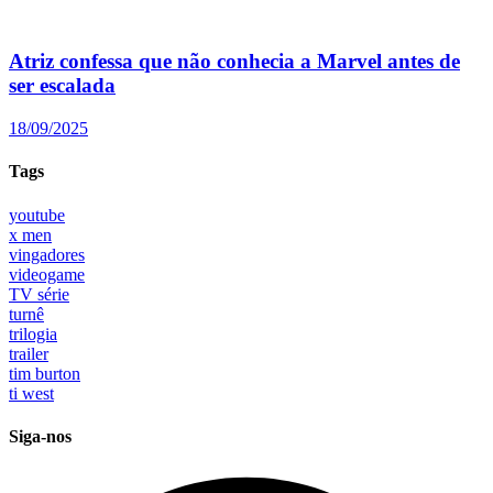
Atriz confessa que não conhecia a Marvel antes de
ser escalada
18/09/2025
Tags
youtube
x men
vingadores
videogame
TV série
turnê
trilogia
trailer
tim burton
ti west
Siga-nos