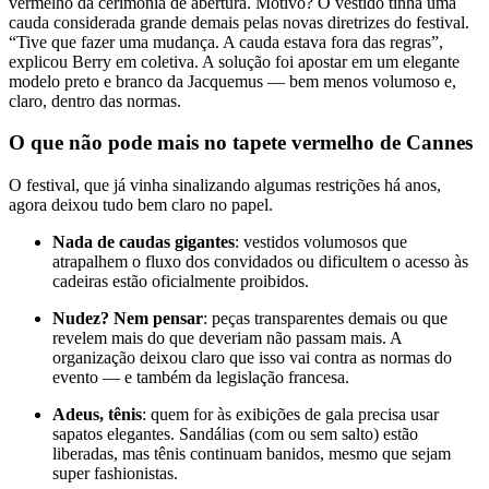
vermelho da cerimônia de abertura. Motivo? O vestido tinha uma
cauda considerada grande demais pelas novas diretrizes do festival.
“Tive que fazer uma mudança. A cauda estava fora das regras”,
explicou Berry em coletiva. A solução foi apostar em um elegante
modelo preto e branco da Jacquemus — bem menos volumoso e,
claro, dentro das normas.
O que não pode mais no tapete vermelho de Cannes
O festival, que já vinha sinalizando algumas restrições há anos,
agora deixou tudo bem claro no papel.
Nada de caudas gigantes
: vestidos volumosos que
atrapalhem o fluxo dos convidados ou dificultem o acesso às
cadeiras estão oficialmente proibidos.
Nudez? Nem pensar
: peças transparentes demais ou que
revelem mais do que deveriam não passam mais. A
organização deixou claro que isso vai contra as normas do
evento — e também da legislação francesa.
Adeus, tênis
: quem for às exibições de gala precisa usar
sapatos elegantes. Sandálias (com ou sem salto) estão
liberadas, mas tênis continuam banidos, mesmo que sejam
super fashionistas.