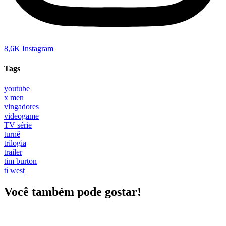
8,6K
Instagram
Tags
youtube
x men
vingadores
videogame
TV série
turnê
trilogia
trailer
tim burton
ti west
Você também pode gostar!