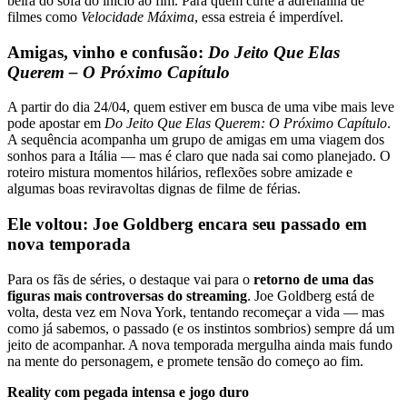
beira do sofá do início ao fim. Para quem curte a adrenalina de
filmes como
Velocidade Máxima
, essa estreia é imperdível.
Amigas, vinho e confusão:
Do Jeito Que Elas
Querem – O Próximo Capítulo
A partir do dia 24/04, quem estiver em busca de uma vibe mais leve
pode apostar em
Do Jeito Que Elas Querem: O Próximo Capítulo
.
A sequência acompanha um grupo de amigas em uma viagem dos
sonhos para a Itália — mas é claro que nada sai como planejado. O
roteiro mistura momentos hilários, reflexões sobre amizade e
algumas boas reviravoltas dignas de filme de férias.
Ele voltou: Joe Goldberg encara seu passado em
nova temporada
Para os fãs de séries, o destaque vai para o
retorno de uma das
figuras mais controversas do streaming
. Joe Goldberg está de
volta, desta vez em Nova York, tentando recomeçar a vida — mas
como já sabemos, o passado (e os instintos sombrios) sempre dá um
jeito de acompanhar. A nova temporada mergulha ainda mais fundo
na mente do personagem, e promete tensão do começo ao fim.
Reality com pegada intensa e jogo duro