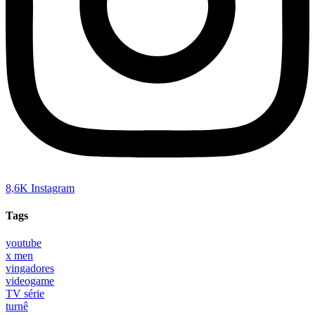
8,6K
Instagram
Tags
youtube
x men
vingadores
videogame
TV série
turnê