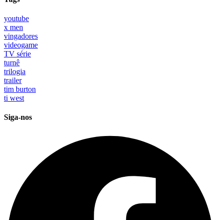
youtube
x men
vingadores
videogame
TV série
turnê
trilogia
trailer
tim burton
ti west
Siga-nos