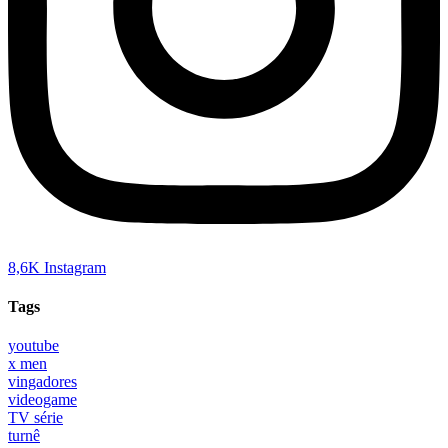
8,6K
Instagram
Tags
youtube
x men
vingadores
videogame
TV série
turnê