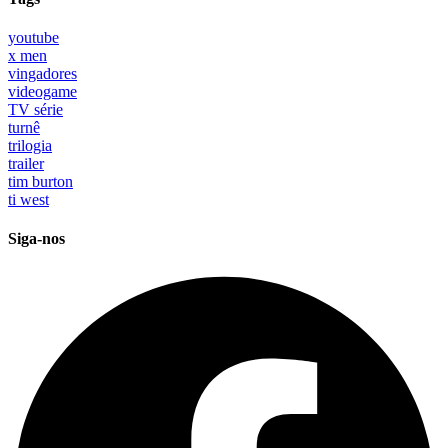
youtube
x men
vingadores
videogame
TV série
turnê
trilogia
trailer
tim burton
ti west
Siga-nos