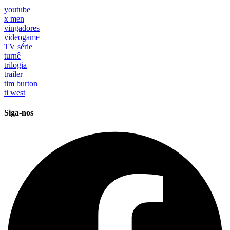
youtube
x men
vingadores
videogame
TV série
turnê
trilogia
trailer
tim burton
ti west
Siga-nos