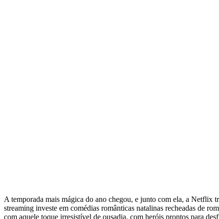
A temporada mais mágica do ano chegou, e junto com ela, a Netflix t
streaming investe em comédias românticas natalinas recheadas de roman
com aquele toque irresistível de ousadia, com heróis prontos para de