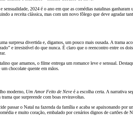
 sensualidade, 2024 é o ano em que as comédias natalinas ganharam u
guindo a receita clássica, mas com um novo fôlego que deve agradar tan
uma surpresa divertida e, digamos, um pouco mais ousada. A trama aco
do” e irresistível do que nunca. É claro que o reencontro entre os dois
ar.
alino que amamos, o filme entrega um romance leve e sensual. Destaqu
 e um chocolate quente em mãos.
rilho moderno,
Um Amor Feito de Neve
é a escolha certa. A narrativa s
a trama que surpreende com boas reviravoltas.
e passar o Natal na fazenda da família e acaba se apaixonando por u
média e muito coração, embalado por cenários dignos de cartões de Na