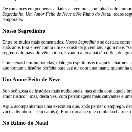
De romances em pequenas cidades a aventuras com pitadas de humor e
Segredinho
,
Um Amor Feito de Neve
e
No Ritmo do Natal
, todos se
temporada.
Nosso Segredinho
Entre os títulos mais comentados,
Nosso Segredinho
se destaca como 
após anos fora e reencontra um ex-crush da juventude, agora mais “sara
segredos do passado vêm à tona, levando a uma paixão difícil de ignor
Com cenas bem-humoradas, diálogos espirituosos e aquele charme nat
que tornam a história perfeita para assistir com uma manta quentinha
Um Amor Feito de Neve
Se você gosta de histórias mais tradicionais, mas ainda com aquele b
amor rústico”, mas, desta vez, com personagens mais cativantes e um
Aqui, acompanhamos uma executiva que, após perder o emprego, decid
você adivinhou – sem camisa). É um romance que combina charme, co
No Ritmo do Natal