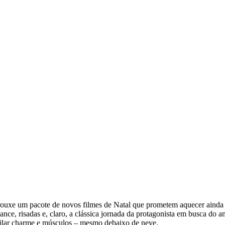
rouxe um pacote de novos filmes de Natal que prometem aquecer ainda m
ce, risadas e, claro, a clássica jornada da protagonista em busca do am
sfilar charme e músculos – mesmo debaixo de neve.