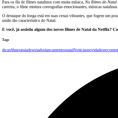
Para os fãs de filmes natalinos com muita música,
No Ritmo do Natal
carreira, o filme mistura coreografias emocionantes, músicas natalinas 
O destaque do longa está em suas cenas vibrantes, que fogem um pouc
união tão característico do Natal.
E você, já assistiu algum dos novos filmes de Natal da Netflix? C
Tags
dicas
filmes
guiadeseriados
lançamentos
natal
Noticias
novidades
recome