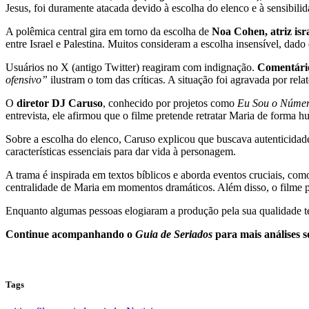
Jesus, foi duramente atacada devido à escolha do elenco e à sensibilid
A polêmica central gira em torno da escolha de
Noa Cohen, atriz isr
entre Israel e Palestina. Muitos consideram a escolha insensível, dado
Usuários no X (antigo Twitter) reagiram com indignação.
Comentári
ofensivo”
ilustram o tom das críticas. A situação foi agravada por relat
O
diretor DJ Caruso
, conhecido por projetos como
Eu Sou o Númer
entrevista, ele afirmou que o filme pretende retratar Maria de forma 
Sobre a escolha do elenco, Caruso explicou que buscava autenticidade 
características essenciais para dar vida à personagem.
A trama é inspirada em textos bíblicos e aborda eventos cruciais, co
centralidade de Maria em momentos dramáticos. Além disso, o filme 
Enquanto algumas pessoas elogiaram a produção pela sua qualidade téc
Continue acompanhando o
Guia de Seriados
para mais análises s
Tags