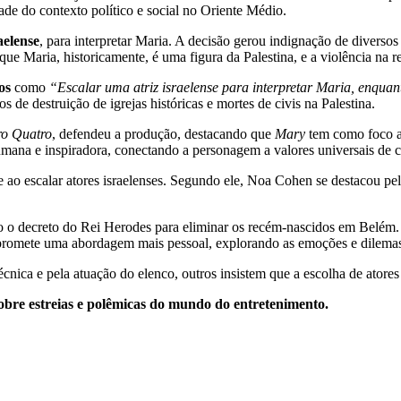
ade do contexto político e social no Oriente Médio.
aelense
, para interpretar Maria. A decisão gerou indignação de divers
 que Maria, historicamente, é uma figura da Palestina, e a violência na 
os
como
“Escalar uma atriz israelense para interpretar Maria, enquan
os de destruição de igrejas históricas e mortes de civis na Palestina.
o Quatro
, defendeu a produção, destacando que
Mary
tem como foco a 
humana e inspiradora, conectando a personagem a valores universais de 
ao escalar atores israelenses. Segundo ele, Noa Cohen se destacou pela
mo o decreto do Rei Herodes para eliminar os recém-nascidos em Belém. 
promete uma abordagem mais pessoal, explorando as emoções e dilemas
nica e pela atuação do elenco, outros insistem que a escolha de atores
obre estreias e polêmicas do mundo do entretenimento.