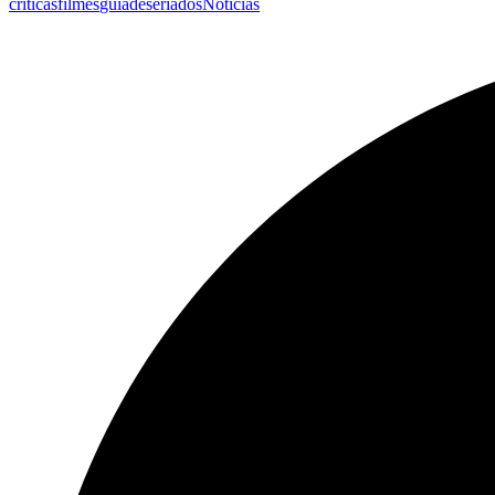
criticas
filmes
guiadeseriados
Noticias