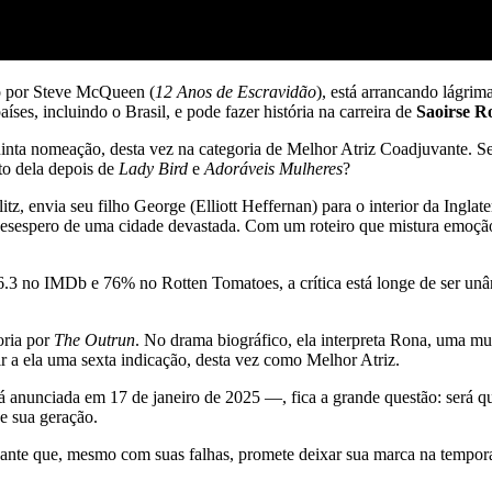
o por Steve McQueen (
12 Anos de Escravidão
), está arrancando lágri
ses, incluindo o Brasil, e pode fazer história na carreira de
Saoirse R
uinta nomeação, desta vez na categoria de Melhor Atriz Coadjuvante. Se 
to dela depois de
Lady Bird
e
Adoráveis Mulheres
?
tz, envia seu filho George (Elliott Heffernan) para o interior da Ingla
o desespero de uma cidade devastada. Com um roteiro que mistura emoçã
.3 no IMDb e 76% no Rotten Tomatoes, a crítica está longe de ser unân
oria por
The Outrun
. No drama biográfico, ela interpreta Rona, uma mu
ir a ela uma sexta indicação, desta vez como Melhor Atriz.
 anunciada em 17 de janeiro de 2025 —, fica a grande questão: será qu
de sua geração.
nante que, mesmo com suas falhas, promete deixar sua marca na tempor