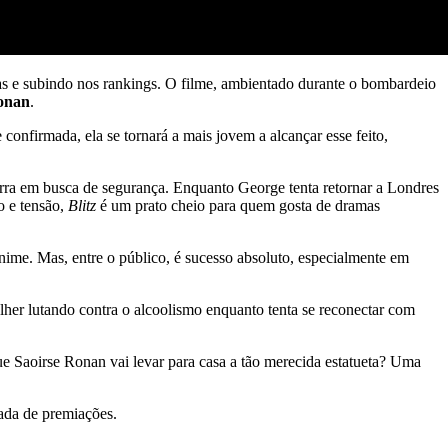
mas e subindo nos rankings. O filme, ambientado durante o bombardeio
onan
.
confirmada, ela se tornará a mais jovem a alcançar esse feito,
terra em busca de segurança. Enquanto George tenta retornar a Londres
o e tensão,
Blitz
é um prato cheio para quem gosta de dramas
ime. Mas, entre o público, é sucesso absoluto, especialmente em
lher lutando contra o alcoolismo enquanto tenta se reconectar com
e Saoirse Ronan vai levar para casa a tão merecida estatueta? Uma
ada de premiações.