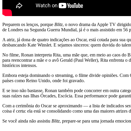
Preparem os lenços, porque
Blitz
, o novo drama da Apple TV dirigid
de Londres na Segunda Guerra Mundial, já é o mais assistido em 56 paí
A atriz, já dona de quatro indicações ao Oscar, está cotada para sua q
desbancando Kate Winslet. E sejamos sinceros: quem duvida do talen
No filme, Ronan interpreta Rita, uma mãe que, em meio ao caos do Bli
para reencontrar a mãe e o avô Gerald (Paul Weller), Rita enfrenta 
históricos intensos.
Embora esteja dominando o streaming, o filme divide opiniões. Com 6
países como Reino Unido, onde foi gravado.
E se isso não bastasse, Ronan também pode concorrer em outra categ
suas raízes nas Ilhas Órcades, Escócia. Essa performance pode garant
Com a cerimônia do Oscar se aproximando — a lista de indicados será
coisa é certa: ela está se consolidando como uma das maiores atrizes 
Se você ainda não assistiu
Blitz
, prepare-se para uma jornada emocio