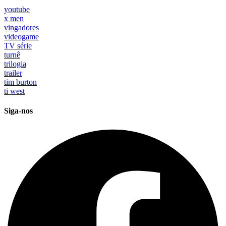
youtube
x men
vingadores
videogame
TV série
turnê
trilogia
trailer
tim burton
ti west
Siga-nos