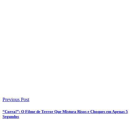
Previous Post
“Corra!”: O Filme de Terror Que Mistura Risos e Choques em Apenas 5
Segundos