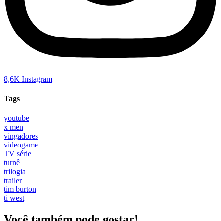
8,6K
Instagram
Tags
youtube
x men
vingadores
videogame
TV série
turnê
trilogia
trailer
tim burton
ti west
Você também pode gostar!