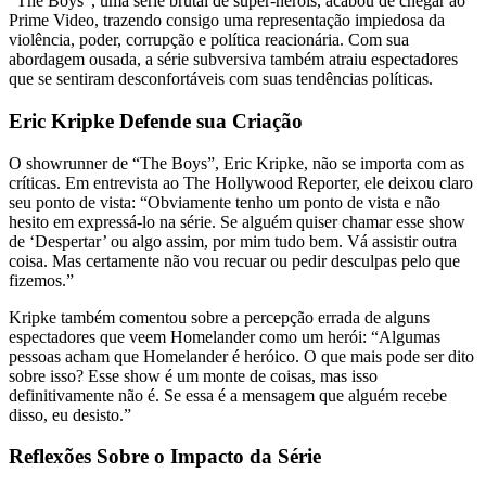
“The Boys”, uma série brutal de super-heróis, acabou de chegar ao
Prime Video, trazendo consigo uma representação impiedosa da
violência, poder, corrupção e política reacionária. Com sua
abordagem ousada, a série subversiva também atraiu espectadores
que se sentiram desconfortáveis com suas tendências políticas.
Eric Kripke Defende sua Criação
O showrunner de “The Boys”, Eric Kripke, não se importa com as
críticas. Em entrevista ao The Hollywood Reporter, ele deixou claro
seu ponto de vista: “Obviamente tenho um ponto de vista e não
hesito em expressá-lo na série. Se alguém quiser chamar esse show
de ‘Despertar’ ou algo assim, por mim tudo bem. Vá assistir outra
coisa. Mas certamente não vou recuar ou pedir desculpas pelo que
fizemos.”
Kripke também comentou sobre a percepção errada de alguns
espectadores que veem Homelander como um herói: “Algumas
pessoas acham que Homelander é heróico. O que mais pode ser dito
sobre isso? Esse show é um monte de coisas, mas isso
definitivamente não é. Se essa é a mensagem que alguém recebe
disso, eu desisto.”
Reflexões Sobre o Impacto da Série