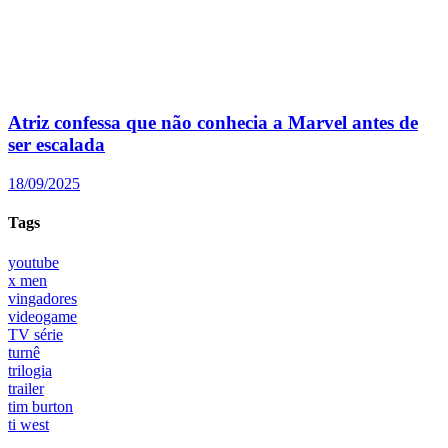
Atriz confessa que não conhecia a Marvel antes de
ser escalada
18/09/2025
Tags
youtube
x men
vingadores
videogame
TV série
turnê
trilogia
trailer
tim burton
ti west