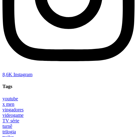
8,6K
Instagram
Tags
youtube
x men
vingadores
videogame
TV série
turnê
trilogia