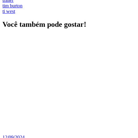
trailer
tim burton
ti west
Você também pode gostar!
12/09/2024