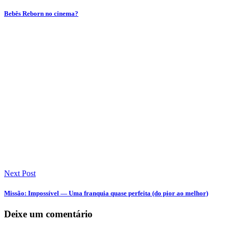
Bebês Reborn no cinema?
Next Post
Missão: Impossível — Uma franquia quase perfeita (do pior ao melhor)
Deixe um comentário