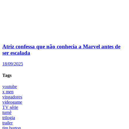
Atriz confessa que não conhecia a Marvel antes de
ser escalada
18/09/2025
Tags
youtube
x men
vingadores
videogame
TV série
turnê
trilogia
trailer
tim burton