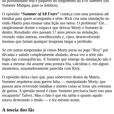
da possibilidade real e palpável do surgimento da
Evil Summer
(ou
Summer Maligna, para os íntimos).
O episódio
“
Summer of All Fea
r
s
”
começa com uma premissa até
familiar para quem acompanha a série: Rick cria uma simulação no
estilo Matrix para ensinar uma lição aos netos. O problema? Ele…
simplesmente dorme e esquece que deixou Morty e Summer lá
dentro. Resultado: eles passam 17 anos presos na simulação,
vivendo vidas inteiras, envelhecendo e, claro, desenvolvendo
traumas que fariam qualquer terapeuta largar a profissão.
Se em outras temporadas já vimos Morty preso no jogo “Roy” por
décadas e saindo completamente abalado, dessa vez a série não
fugiu das consequências. A Summer que emerge da simulação não é
mais a mesma: ela assume uma postura fria, calculista e, em alguns
momentos, assustadoramente parecida com Rick.
O episódio deixa claro que, para sobreviver dentro da Matrix,
Summer arquitetou uma guerra falsa — manipulando Morty, que
passou anos revivendo batalhas e mortes como se fosse um veterano
de guerra. A questão moral é clara: Summer precisava fazer isso para
escaparem? Talvez. Mas o fato é que ela
sabia
o quanto aquilo
estava destruindo o irmão — e fez mesmo assim.
A teoria dos fãs