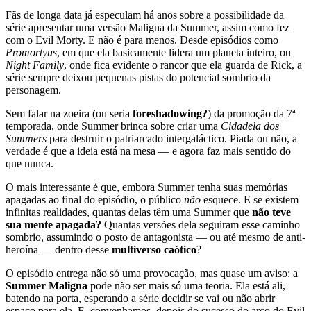
Fãs de longa data já especulam há anos sobre a possibilidade da
série apresentar uma versão Maligna da Summer, assim como fez
com o Evil Morty. E não é para menos. Desde episódios como
Promortyus
, em que ela basicamente lidera um planeta inteiro, ou
Night Family
, onde fica evidente o rancor que ela guarda de Rick, a
série sempre deixou pequenas pistas do potencial sombrio da
personagem.
Sem falar na zoeira (ou seria
foreshadowing?
) da promoção da 7ª
temporada, onde Summer brinca sobre criar uma
Cidadela dos
Summers
para destruir o patriarcado intergaláctico. Piada ou não, a
verdade é que a ideia está na mesa — e agora faz mais sentido do
que nunca.
O mais interessante é que, embora Summer tenha suas memórias
apagadas ao final do episódio, o público
não
esquece. E se existem
infinitas realidades, quantas delas têm uma Summer que
não teve
sua mente apagada?
Quantas versões dela seguiram esse caminho
sombrio, assumindo o posto de antagonista — ou até mesmo de anti-
heroína — dentro desse
multiverso caótico
?
O episódio entrega não só uma provocação, mas quase um aviso: a
Summer Maligna
pode não ser mais só uma teoria. Ela está ali,
batendo na porta, esperando a série decidir se vai ou não abrir
espaço para ela. E, convenhamos, depois do sucesso do arco do Evil