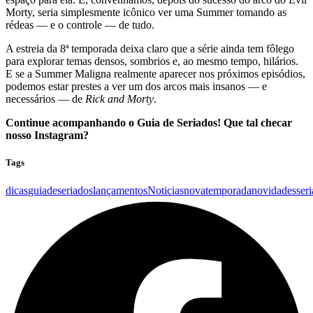
Morty, seria simplesmente icônico ver uma Summer tomando as
rédeas — e o controle — de tudo.
A estreia da 8ª temporada deixa claro que a série ainda tem fôlego
para explorar temas densos, sombrios e, ao mesmo tempo, hilários.
E se a Summer Maligna realmente aparecer nos próximos episódios,
podemos estar prestes a ver um dos arcos mais insanos — e
necessários — de
Rick and Morty
.
Continue acompanhando o Guia de Seriados! Que tal checar
nosso Instagram?
Tags
dicas
guiadeseriados
lançamentos
Noticias
novatemporada
novidades
ser