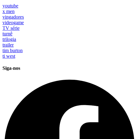
youtube
x men
vingadores
videogame
TV série
turnê
trilogia
trailer
tim burton
ti west
Siga-nos