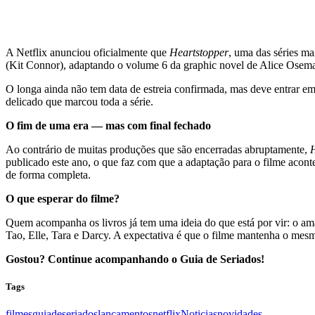
A Netflix anunciou oficialmente que
Heartstopper
, uma das séries ma
(Kit Connor), adaptando o volume 6 da graphic novel de Alice Oseman
O longa ainda não tem data de estreia confirmada, mas deve entrar e
delicado que marcou toda a série.
O fim de uma era — mas com final fechado
Ao contrário de muitas produções que são encerradas abruptamente,
H
publicado este ano, o que faz com que a adaptação para o filme acont
de forma completa.
O que esperar do filme?
Quem acompanha os livros já tem uma ideia do que está por vir: o am
Tao, Elle, Tara e Darcy. A expectativa é que o filme mantenha o mesmo
Gostou? Continue acompanhando o Guia de Seriados!
Tags
filmes
guiadeseriados
lançamentos
netflix
Noticias
novidades