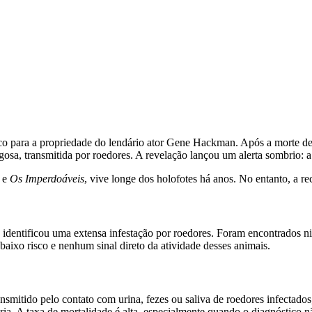
ico para a propriedade do lendário ator Gene Hackman. Após a morte de
a, transmitida por roedores. A revelação lançou um alerta sombrio: a c
e
Os Imperdoáveis
, vive longe dos holofotes há anos. No entanto, a re
dentificou uma extensa infestação por roedores. Foram encontrados nin
aixo risco e nenhum sinal direto da atividade desses animais.
nsmitido pelo contato com urina, fezes ou saliva de roedores infectado
ria. A taxa de mortalidade é alta, especialmente quando o diagnóstico n