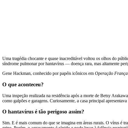
Uma tragédia chocante e quase inacreditável voltou os olhos do públ
síndrome pulmonar por hantavírus — doença rara, mas altamente perigos
Gene Hackman, conhecido por papéis icônicos em
Operação França
O que aconteceu?
Uma inspeção realizada na residência após a morte de Betsy Arakawa i
como galpões e garagens. Curiosamente, a casa principal apresentava b
O hantavírus é tão perigoso assim?
Sim. E é mais comum do que se imagina em áreas rurais. O vírus é tra
gripe. Porém, o agravamento é rápido e pode levar à falência respirató