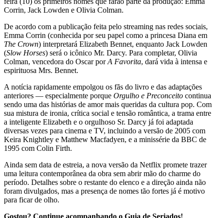
feira (10) os primeiros nomes que farão parte da produção: Emma
Corrin, Jack Lowden e Olivia Colman.
De acordo com a publicação feita pelo streaming nas redes sociais,
Emma Corrin (conhecida por seu papel como a princesa Diana em
The Crown
) interpretará Elizabeth Bennet, enquanto Jack Lowden
(
Slow Horses
) será o icônico Mr. Darcy. Para completar, Olivia
Colman, vencedora do Oscar por
A Favorita
, dará vida à intensa e
espirituosa Mrs. Bennet.
A notícia rapidamente empolgou os fãs do livro e das adaptações
anteriores — especialmente porque
Orgulho e Preconceito
continua
sendo uma das histórias de amor mais queridas da cultura pop. Com
sua mistura de ironia, crítica social e tensão romântica, a trama entre
a inteligente Elizabeth e o orgulhoso Sr. Darcy já foi adaptada
diversas vezes para cinema e TV, incluindo a versão de 2005 com
Keira Knightley e Matthew Macfadyen, e a minissérie da BBC de
1995 com Colin Firth.
Ainda sem data de estreia, a nova versão da Netflix promete trazer
uma leitura contemporânea da obra sem abrir mão do charme do
período. Detalhes sobre o restante do elenco e a direção ainda não
foram divulgados, mas a presença de nomes tão fortes já é motivo
para ficar de olho.
Gostou? Continue acompanhando o Guia de Seriados!