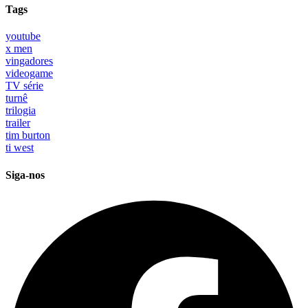
Tags
youtube
x men
vingadores
videogame
TV série
turnê
trilogia
trailer
tim burton
ti west
Siga-nos