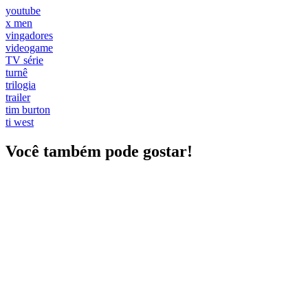
youtube
x men
vingadores
videogame
TV série
turnê
trilogia
trailer
tim burton
ti west
Você também pode gostar!