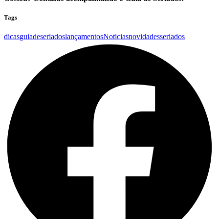
Tags
dicas
guiadeseriados
lançamentos
Noticias
novidades
seriados