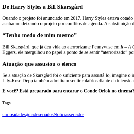
De Harry Styles a Bill Skarsgård
Quando o projeto foi anunciado em 2017, Harry Styles estava cotado 
acabaram deixando o projeto por conflitos de agenda. A substituição 
“Tenho medo de mim mesmo”
Bill Skarsgård, que já deu vida ao aterrorizante Pennywise em
It – A 
Eggers, ele mergulhou no papel a ponto de se sentir “aterrorizado” p
Atuação que assustou o elenco
Se a atuação de Skarsgård foi o suficiente para assustá-lo, imagine 
Lily-Rose Depp também admitiram sentir calafrios diante da intensi
E você? Está preparado para encarar o Conde Orlok no cinema? C
Tags
curiosidades
guiadeseriados
Noticias
seriados