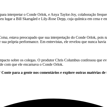
para interpretar o Conde Orlok, e Anya Taylor-Joy, colaboração freque
deu lugar a Bill Skarsgård e Lily-Rose Depp, cuja química em cena e e
Coisa
, estava preocupado que sua interpretação do Conde Orlok, pois nã
or sua própria performance. Em entrevistas, ele revelou que nunca havia
o impacto sobre os colegas. O produtor Chris Columbus confessou que evi
dade com que ele encarnava o Conde Orlok.
onte para a gente nos comentários e explore outras matérias de 