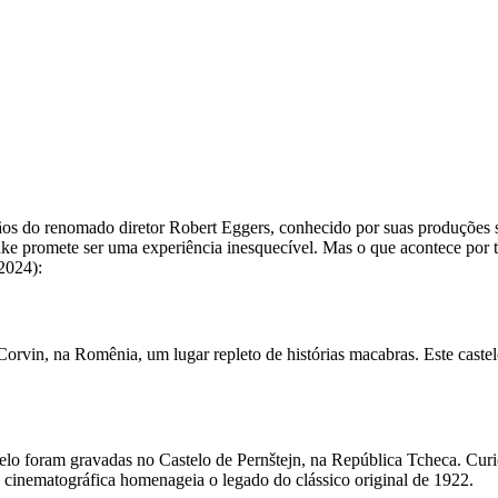
os do renomado diretor Robert Eggers, conhecido por suas produções
ake promete ser uma experiência inesquecível. Mas o que acontece por t
2024):
orvin, na Romênia, um lugar repleto de histórias macabras. Este castel
stelo foram gravadas no Castelo de Pernštejn, na República Tcheca. Cu
 cinematográfica homenageia o legado do clássico original de 1922.