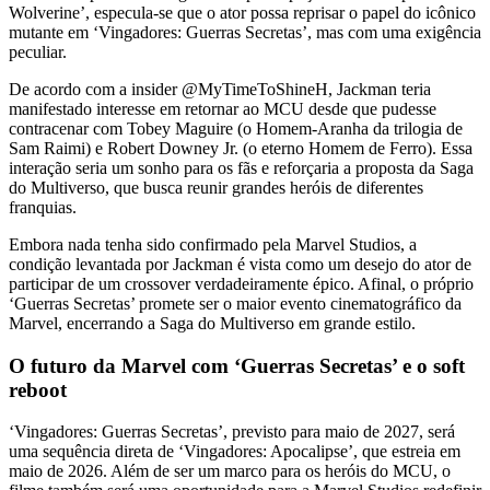
Wolverine’, especula-se que o ator possa reprisar o papel do icônico
mutante em ‘Vingadores: Guerras Secretas’, mas com uma exigência
peculiar.
De acordo com a insider @MyTimeToShineH, Jackman teria
manifestado interesse em retornar ao MCU desde que pudesse
contracenar com Tobey Maguire (o Homem-Aranha da trilogia de
Sam Raimi) e Robert Downey Jr. (o eterno Homem de Ferro). Essa
interação seria um sonho para os fãs e reforçaria a proposta da Saga
do Multiverso, que busca reunir grandes heróis de diferentes
franquias.
Embora nada tenha sido confirmado pela Marvel Studios, a
condição levantada por Jackman é vista como um desejo do ator de
participar de um crossover verdadeiramente épico. Afinal, o próprio
‘Guerras Secretas’ promete ser o maior evento cinematográfico da
Marvel, encerrando a Saga do Multiverso em grande estilo.
O futuro da Marvel com ‘Guerras Secretas’ e o soft
reboot
‘Vingadores: Guerras Secretas’, previsto para maio de 2027, será
uma sequência direta de ‘Vingadores: Apocalipse’, que estreia em
maio de 2026. Além de ser um marco para os heróis do MCU, o