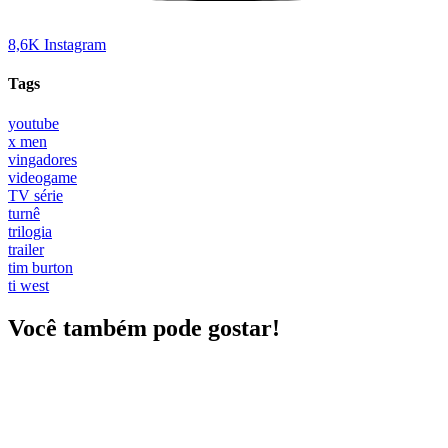
8,6K
Instagram
Tags
youtube
x men
vingadores
videogame
TV série
turnê
trilogia
trailer
tim burton
ti west
Você também pode gostar!