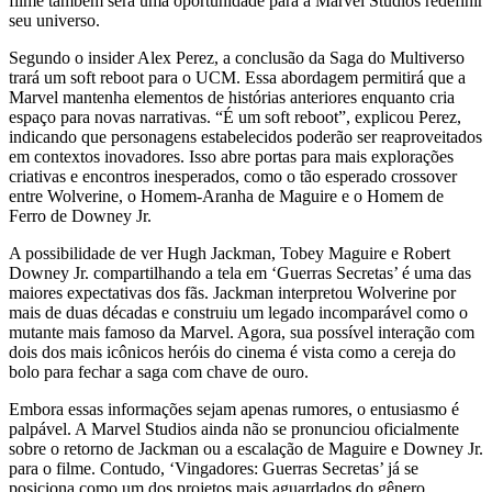
filme também será uma oportunidade para a Marvel Studios redefinir
seu universo.
Segundo o insider Alex Perez, a conclusão da Saga do Multiverso
trará um soft reboot para o UCM. Essa abordagem permitirá que a
Marvel mantenha elementos de histórias anteriores enquanto cria
espaço para novas narrativas. “É um soft reboot”, explicou Perez,
indicando que personagens estabelecidos poderão ser reaproveitados
em contextos inovadores. Isso abre portas para mais explorações
criativas e encontros inesperados, como o tão esperado crossover
entre Wolverine, o Homem-Aranha de Maguire e o Homem de
Ferro de Downey Jr.
A possibilidade de ver Hugh Jackman, Tobey Maguire e Robert
Downey Jr. compartilhando a tela em ‘Guerras Secretas’ é uma das
maiores expectativas dos fãs. Jackman interpretou Wolverine por
mais de duas décadas e construiu um legado incomparável como o
mutante mais famoso da Marvel. Agora, sua possível interação com
dois dos mais icônicos heróis do cinema é vista como a cereja do
bolo para fechar a saga com chave de ouro.
Embora essas informações sejam apenas rumores, o entusiasmo é
palpável. A Marvel Studios ainda não se pronunciou oficialmente
sobre o retorno de Jackman ou a escalação de Maguire e Downey Jr.
para o filme. Contudo, ‘Vingadores: Guerras Secretas’ já se
posiciona como um dos projetos mais aguardados do gênero.