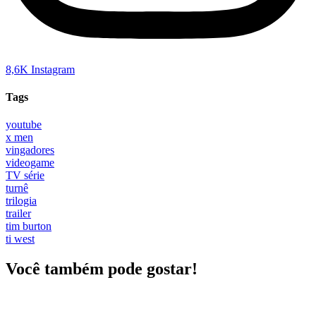
8,6K
Instagram
Tags
youtube
x men
vingadores
videogame
TV série
turnê
trilogia
trailer
tim burton
ti west
Você também pode gostar!