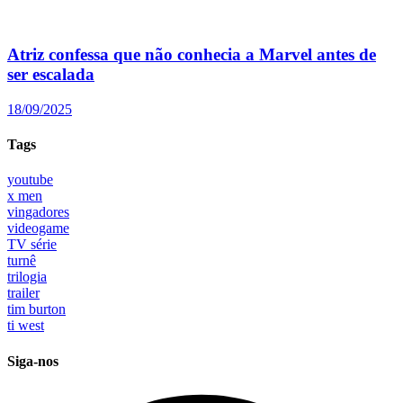
Atriz confessa que não conhecia a Marvel antes de
ser escalada
18/09/2025
Tags
youtube
x men
vingadores
videogame
TV série
turnê
trilogia
trailer
tim burton
ti west
Siga-nos