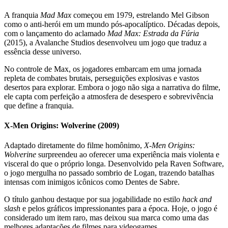
A franquia
Mad Max
começou em 1979, estrelando Mel Gibson
como o anti-herói em um mundo pós-apocalíptico. Décadas depois,
com o lançamento do aclamado
Mad Max: Estrada da Fúria
(2015), a Avalanche Studios desenvolveu um jogo que traduz a
essência desse universo.
No controle de Max, os jogadores embarcam em uma jornada
repleta de combates brutais, perseguições explosivas e vastos
desertos para explorar. Embora o jogo não siga a narrativa do filme,
ele capta com perfeição a atmosfera de desespero e sobrevivência
que define a franquia.
X-Men Origins: Wolverine (2009)
Adaptado diretamente do filme homônimo,
X-Men Origins:
Wolverine
surpreendeu ao oferecer uma experiência mais violenta e
visceral do que o próprio longa. Desenvolvido pela Raven Software,
o jogo mergulha no passado sombrio de Logan, trazendo batalhas
intensas com inimigos icônicos como Dentes de Sabre.
O título ganhou destaque por sua jogabilidade no estilo
hack and
slash
e pelos gráficos impressionantes para a época. Hoje, o jogo é
considerado um item raro, mas deixou sua marca como uma das
melhores adaptações de filmes para videogames.