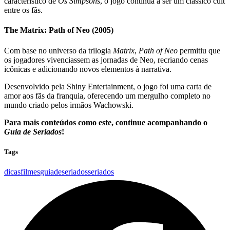
característico de
Os Simpsons
, o jogo continua a ser um clássico cult
entre os fãs.
The Matrix: Path of Neo (2005)
Com base no universo da trilogia
Matrix
,
Path of Neo
permitiu que
os jogadores vivenciassem as jornadas de Neo, recriando cenas
icônicas e adicionando novos elementos à narrativa.
Desenvolvido pela Shiny Entertainment, o jogo foi uma carta de
amor aos fãs da franquia, oferecendo um mergulho completo no
mundo criado pelos irmãos Wachowski.
Para mais conteúdos como este, continue acompanhando o
Guia de Seriados
!
Tags
dicas
filmes
guiadeseriados
seriados