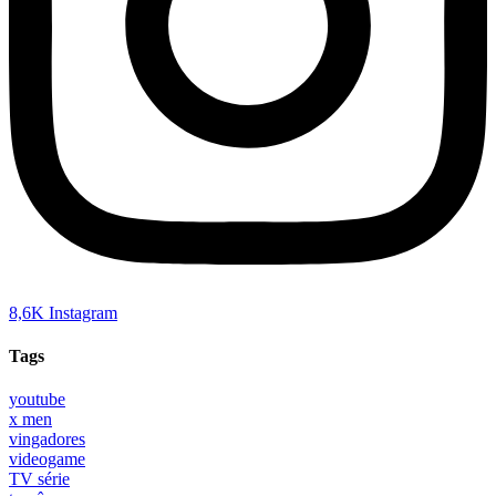
8,6K
Instagram
Tags
youtube
x men
vingadores
videogame
TV série