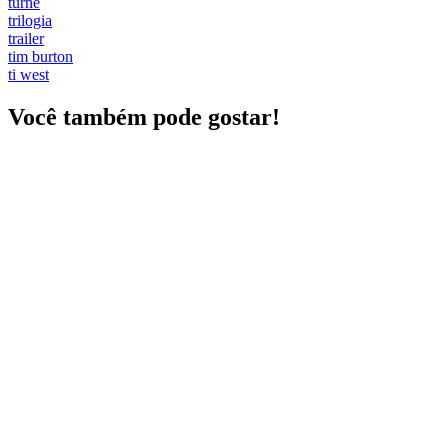
turnê
trilogia
trailer
tim burton
ti west
Você também pode gostar!