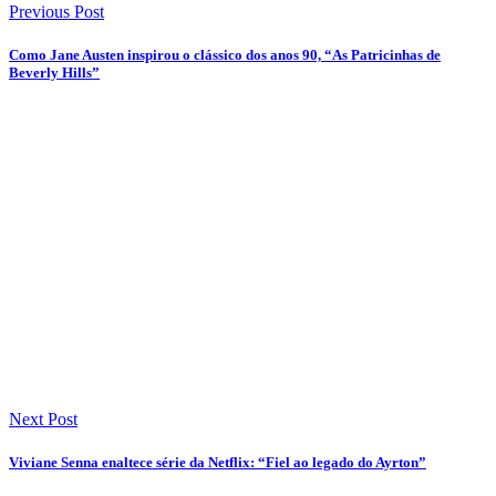
Previous Post
Como Jane Austen inspirou o clássico dos anos 90, “As Patricinhas de
Beverly Hills”
Next Post
Viviane Senna enaltece série da Netflix: “Fiel ao legado do Ayrton”