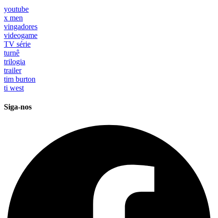
youtube
x men
vingadores
videogame
TV série
turnê
trilogia
trailer
tim burton
ti west
Siga-nos