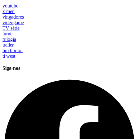
youtube
x men
vingadores
videogame
TV série
turnê
trilogia
trailer
tim burton
ti west
Siga-nos