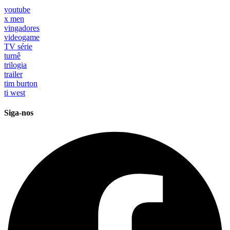
youtube
x men
vingadores
videogame
TV série
turnê
trilogia
trailer
tim burton
ti west
Siga-nos