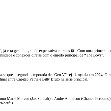
 já está gerando grande expectativa entre os fãs. Com uma primeira t
ensidade e conexões diretas com o enredo principal de “The Boys”.
era-se que a segunda temporada de “Gen V” seja
lançada em 2024
. O r
al entre Capitão Pátria e Billy Bruto na série principal.
as como Marie Moreau (Jaz Sinclair) e Andre Anderson (Chance Perdomo)
r-heróis.