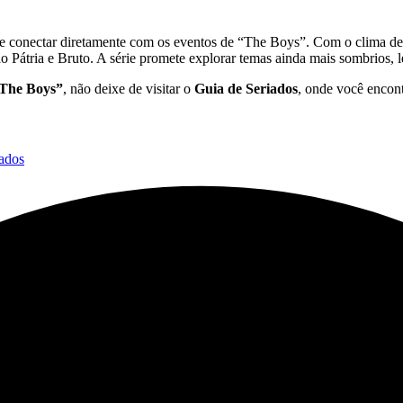
 se conectar diretamente com os eventos de “The Boys”. Com o clima 
tão Pátria e Bruto. A série promete explorar temas ainda mais sombrios,
The Boys”
, não deixe de visitar o
Guia de Seriados
, onde você encont
iados