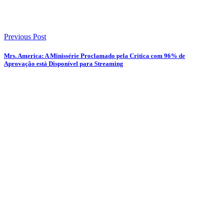
Previous Post
Mrs. America: A Minissérie Proclamado pela Critica com 96% de
Aprovação está Disponível para Streaming