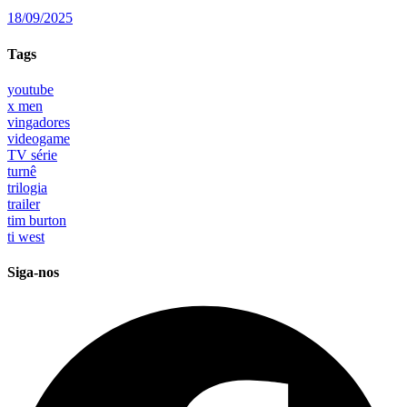
18/09/2025
Tags
youtube
x men
vingadores
videogame
TV série
turnê
trilogia
trailer
tim burton
ti west
Siga-nos