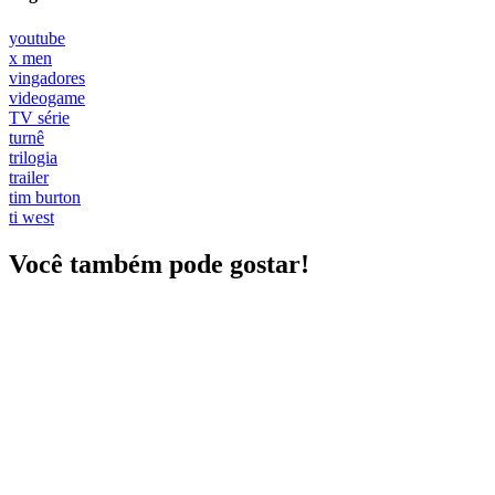
youtube
x men
vingadores
videogame
TV série
turnê
trilogia
trailer
tim burton
ti west
Você também pode gostar!