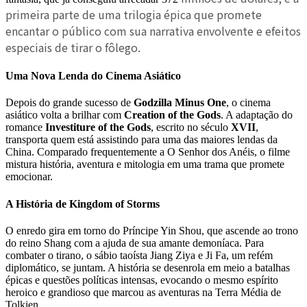
primeira parte de uma trilogia épica que promete
encantar o público com sua narrativa envolvente e efeitos
especiais de tirar o fôlego.
Uma Nova Lenda do Cinema Asiático
Depois do grande sucesso de
Godzilla Minus One
, o cinema
asiático volta a brilhar com
Creation of the Gods
. A adaptação do
romance
Investiture of the Gods
, escrito no século
XVII
,
transporta quem está assistindo para uma das maiores lendas da
China. Comparado frequentemente a O Senhor dos Anéis, o filme
mistura história, aventura e mitologia em uma trama que promete
emocionar.
A História de Kingdom of Storms
O enredo gira em torno do Príncipe Yin Shou, que ascende ao trono
do reino Shang com a ajuda de sua amante demoníaca. Para
combater o tirano, o sábio taoísta Jiang Ziya e Ji Fa, um refém
diplomático, se juntam. A história se desenrola em meio a batalhas
épicas e questões políticas intensas, evocando o mesmo espírito
heroico e grandioso que marcou as aventuras na Terra Média de
Tolkien.