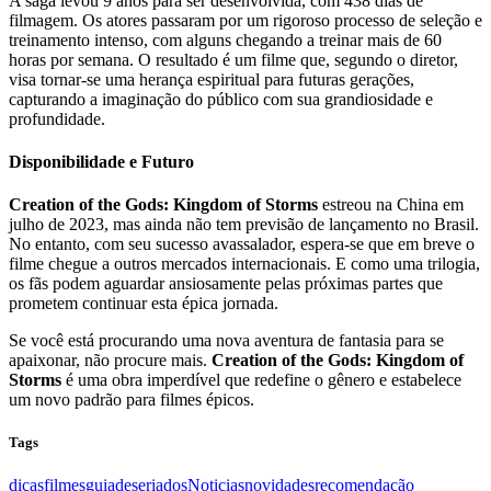
A saga levou 9 anos para ser desenvolvida, com 438 dias de
filmagem. Os atores passaram por um rigoroso processo de seleção e
treinamento intenso, com alguns chegando a treinar mais de 60
horas por semana. O resultado é um filme que, segundo o diretor,
visa tornar-se uma herança espiritual para futuras gerações,
capturando a imaginação do público com sua grandiosidade e
profundidade.
Disponibilidade e Futuro
Creation of the Gods: Kingdom of Storms
estreou na China em
julho de 2023, mas ainda não tem previsão de lançamento no Brasil.
No entanto, com seu sucesso avassalador, espera-se que em breve o
filme chegue a outros mercados internacionais. E como uma trilogia,
os fãs podem aguardar ansiosamente pelas próximas partes que
prometem continuar esta épica jornada.
Se você está procurando uma nova aventura de fantasia para se
apaixonar, não procure mais.
Creation of the Gods: Kingdom of
Storms
é uma obra imperdível que redefine o gênero e estabelece
um novo padrão para filmes épicos.
Tags
dicas
filmes
guiadeseriados
Noticias
novidades
recomendação