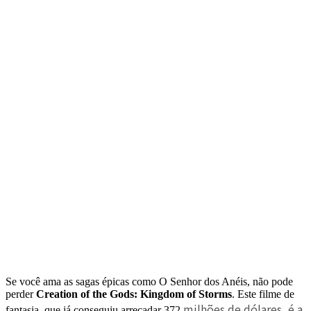
Se você ama as sagas épicas como O Senhor dos Anéis, não pode
perder
Creation of the Gods: Kingdom of Storms
. Este filme de
mil
hões de dólares
, é a
fantasia, que já conseguiu arrecadar 372