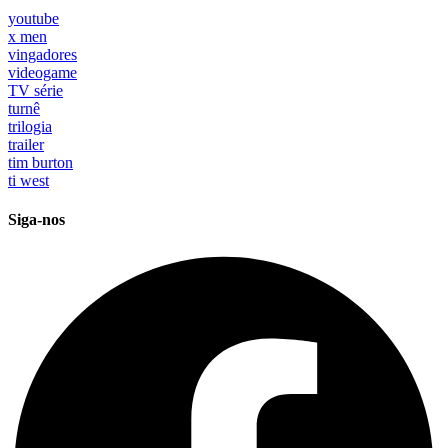
youtube
x men
vingadores
videogame
TV série
turnê
trilogia
trailer
tim burton
ti west
Siga-nos