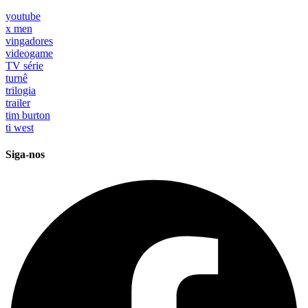
youtube
x men
vingadores
videogame
TV série
turnê
trilogia
trailer
tim burton
ti west
Siga-nos