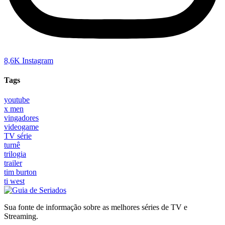
8,6K
Instagram
Tags
youtube
x men
vingadores
videogame
TV série
turnê
trilogia
trailer
tim burton
ti west
Sua fonte de informação sobre as melhores séries de TV e
Streaming.