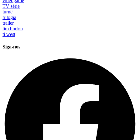
videogame
TV série
turnê
trilogia
trailer
tim burton
ti west
Siga-nos