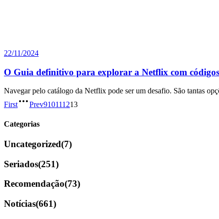
22/11/2024
O Guia definitivo para explorar a Netflix com códigos
Navegar pelo catálogo da Netflix pode ser um desafio. São tantas o
First
Prev
9
10
11
12
13
Categorias
Uncategorized
(7)
Seriados
(251)
Recomendação
(73)
Notícias
(661)