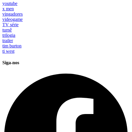
youtube
x men
vingadores
videogame
TV série
turnê
trilogia
trailer
tim burton
ti west
Siga-nos