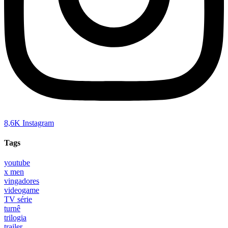
8,6K
Instagram
Tags
youtube
x men
vingadores
videogame
TV série
turnê
trilogia
trailer