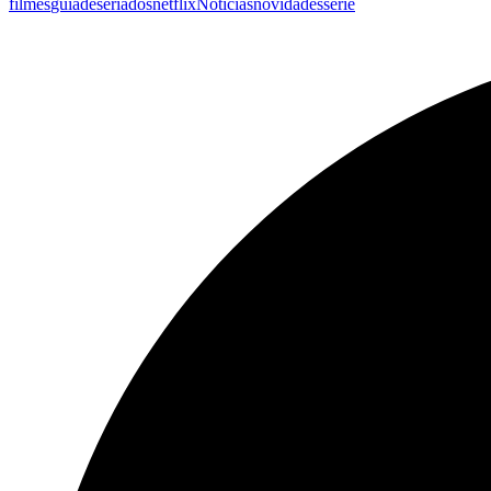
filmes
guiadeseriados
netflix
Noticias
novidades
serie