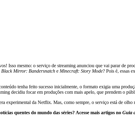
ivos! Isso mesmo: o serviço de streaming anunciou que vai parar de pro
e
Black Mirror: Bandersnatch
e
Minecraft: Story Mode
? Pois é, essas 
conteúdo tenha feito sucesso inicialmente, o formato exigia uma produ
reaming decidiu focar em produções com mais apelo, que prendem o públi
era experimental da Netflix. Mas, como sempre, o serviço está de olho
notícias quentes do mundo das séries? Acesse mais artigos no
Guia d